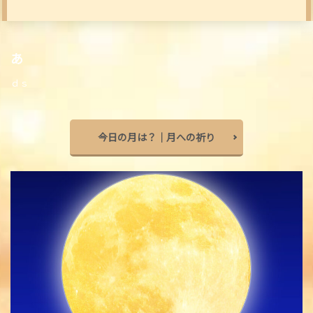
あ
ｄｓ
今日の月は？｜月への祈り