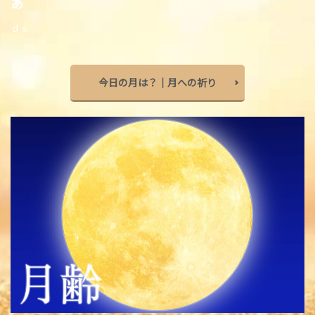
あ
ｄｓ
今日の月は？｜月への祈り