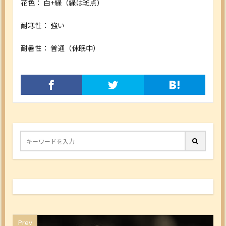
花色：
白+緑（緑は斑点）
耐寒性：
強い
耐暑性：
普通（休眠中）
Prev