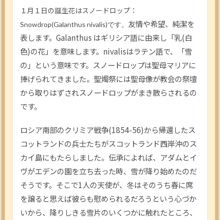
１月１日の誕生花はスノードロップ：
友情や希望、純潔を
Snowdrop
(Galanthus nivalis)です。
表します。Galanthus はギリシア語に由来し「乳(白
色)の花」を意味します。nivalisはラテン語で、「雪
の」という意味です。スノードロップは聖母マリアに
捧げられてきました。聖燭祭には聖母像が教会の祭壇
から取りはずされスノードロップがまき散らされるの
です。
ロシア南部のクリミア戦争(1854-56)から帰還したス
コットランドの兵士たちがスコットランド西岸沖のス
カイ島にもたらしました。伝承によれば、アダムとイ
ヴがエデンの園を立ち去った時、雪が降り始めたのだ
そうです。そこで1人の天使が、冬はそのうち春に席
を譲ると思えば彼らも慰められるだろうという心づか
いから、降りしきる雪片のいくつかに触れたところ、