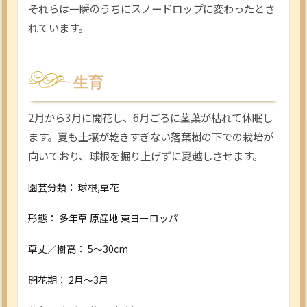
それらは一瞬のうちにスノードロップに変わったとさ
れています。
生育
2月から3月に開花し、6月ごろに茎葉が枯れて休眠し
ます。夏も土壌が乾きすぎない落葉樹の下での栽培が
向いており、球根を掘り上げずに夏越しさせます。
園芸分類：
球根,草花
形態：
多年草
原産地
東ヨーロッパ
草丈／樹高：
5～30cm
開花期：
2月～3月